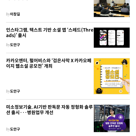
by
이창길
인스타그램, 텍스트 기반 소셜 앱 ‘스레드(Thre
ads)’ 출시
by
도안구
카카오엔터, 펄어비스와 ‘검은사막 X 카카오페
이지 웹소설 공모전’ 개최
by
도안구
미소정보기술, AI기반 판독문 자동 정형화 솔루
션 출시···병원업무 개선
by
도안구