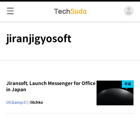
jiranjigyosoft
Jiransoft, Launch Messenger for Office
무료
in Japan
UC&amp;C
by
litchko