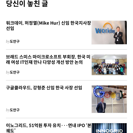
당신이 놓친 글
워크데이, 허정열(Mike Hur) 신임 한국지사장
선임
by
도안구
브래드 스미스 마이크로소프트 부회장, 한국 미
래 여성 IT인재 만나 다양성 개선 방안 논의
by
도안구
구글클라우드, 강형준 신임 한국 사장 선임
by
도안구
이노그리드, 51억원 투자 유치···연내 IPO ‘본
궤도’