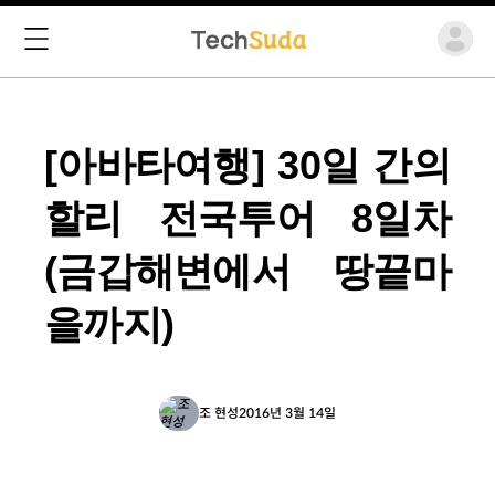
[아바타여행] 30일 간의
할리 전국투어 8일차
(금갑해변에서 땅끝마
을까지)
조 현성
2016년 3월 14일