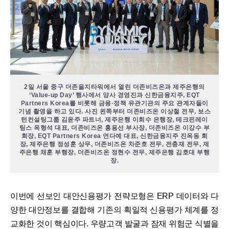
2일 서울 중구 더존을지타워에서 열린 더존비즈온과 제주은행의
‘Value-up Day’ 행사에서 양사 경영진과 신한금융지주, EQT
Partners Korea를 비롯해 금융·정책 유관기관의 주요 관계자들이
기념 촬영을 하고 있다. 사진 왼쪽부터 더존비즈온 이상철 전무, 보스
턴컨설팅그룹 김윤주 파트너, 제주은행 이희수 은행장, 테크핀레이
팅스 옥형석 대표, 더존비즈온 홍용선 부사장, 더존비즈온 이강수 부
회장, EQT Partners Korea 연다예 대표, 신한금융지주 진옥동 회
장, 제주은행 정성훈 상무, 더존비즈온 차준호 전무, 전충재 전무, 제
주은행 채훈 부행장, 더존비즈온 정현수 전무, 제주은행 김호대 부행
장.
이번에 선보인 대안신용평가 전략모형은 ERP 데이터와 다
양한 대안정보를 결합해 기존의 획일적 신용평가 체계를 정
교화한 것이 핵심이다. 우량고객 발굴과 잠재 위험군 식별을