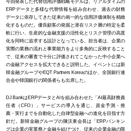
今回発表した代替信用評価戦略モデルは、リアルタイムの
ERPデータと多様な代替情報を組み合わせ、過去の財務
データに依存してきた従来の画一的な信用評価体制を精緻
化するものだ。優良顧客の発掘と潜在リスク層の特定を柔
軟に行い、生産的な金融支援の活性化とリスク管理の高度
化を同時に追求する設計となっている。担当者は、企業の
実際の業務の流れと事業能力をより多角的に反映すること
で、従来の審査で十分に評価されてこなかった中小企業へ
の金融アクセスを拡大できると説明した。イベントには新
韓金融グループやEQT Partners Koreaのほか、全国銀行連
合会や韓国銀行の関係者らも出席した。
DJ BankはERPデータとAIを組み合わせた「AI最高財務責
任者（CFO）」サービスの導入を通じ、資金予測・推
薦・実行までを自動化した自律型金融への進化を目指す方
針だ。新韓金融グループの陳沃東会長は「ERPバンキン
グは企業の実業務と金融を結びつけ、従来の企業金融の限