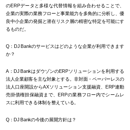
のERPデータと多様な代替情報を組み合わせることで、
企業の実際の業務フローと事業能力を多角的に分析し、優
良中小企業の発掘と潜在リスク層の精密な特定を可能にす
るものだ。
Q：DJ Bankのサービスはどのような企業が利用できます
か？
A：DJ BankはダウゾンのERPソリューションを利用する
法人企業顧客を主な対象とする。非対面・ペーパーレスの
法人口座開設からAXソリューション支援融資、ERP連動
売掛債権担保融資まで、ERPの業務フロー内でシームレ
スに利用できる体制を整えている。
Q：DJ Bankの今後の展開方針は？