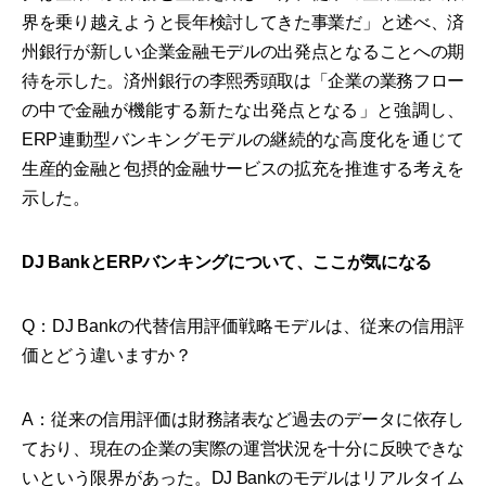
界を乗り越えようと長年検討してきた事業だ」と述べ、済
州銀行が新しい企業金融モデルの出発点となることへの期
待を示した。済州銀行の李熙秀頭取は「企業の業務フロー
の中で金融が機能する新たな出発点となる」と強調し、
ERP連動型バンキングモデルの継続的な高度化を通じて
生産的金融と包摂的金融サービスの拡充を推進する考えを
示した。
DJ BankとERPバンキングについて、ここが気になる
Q：DJ Bankの代替信用評価戦略モデルは、従来の信用評
価とどう違いますか？
A：従来の信用評価は財務諸表など過去のデータに依存し
ており、現在の企業の実際の運営状況を十分に反映できな
いという限界があった。DJ Bankのモデルはリアルタイム