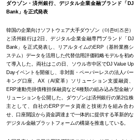
ダウゾン・済州銀行、デジタル企業金融ブランド「DJ
Bank」を正式発表
韓国の企業向けソフトウェア大手ダウゾン（더존비즈온）
と済州銀行は2日、デジタル企業金融専門ブランド「DJ
Bank」を正式発表し、リアルタイムのERP（基幹業務シ
ステム）データを活用した代替信用評価戦略モデルを初め
て導入した。両社はこの日、ソウル市中区でDJ Value Up
Dayイベントを開催し、非対面・ペーパーレスの法人パー
キング口座、AX（AI変革）ソリューション支援融資、
ERP連動売掛債権担保融資など4種類の組み込み型金融ソ
リューションを公開した。ダウゾンは済州銀行の第2位株
主として、自社のERPデータ資産と技術力を組み合わ
せ、口座開設から資金調達まで一体的に提供する革新的な
デジタル金融プラットフォームの構築を推進している。