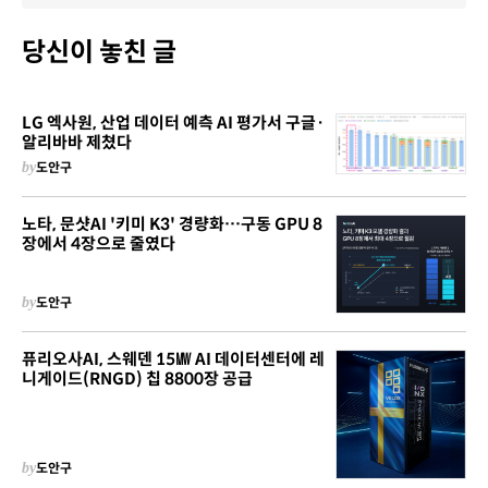
당신이 놓친 글
LG 엑사원, 산업 데이터 예측 AI 평가서 구글·
알리바바 제쳤다
by
도안구
노타, 문샷AI '키미 K3' 경량화…구동 GPU 8
장에서 4장으로 줄였다
by
도안구
퓨리오사AI, 스웨덴 15㎿ AI 데이터센터에 레
니게이드(RNGD) 칩 8800장 공급
by
도안구