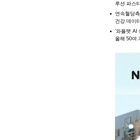
루션 파스타
연속혈당측정
건강 데이터
'와플랫 A
올해 50여