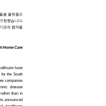
 돌봄 플랫폼으
 구현했습니다.
체·기관과 협약을
rt Home Care
althcare have
for the South
hree companies
ronic disease
rather than in
gram, announced