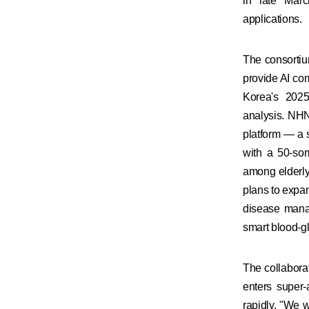
in late Marc
applications.
The consortiu
provide AI com
Korea's 2025
analysis. NHN
platform — a 
with a 50-so
among elderly
plans to expan
disease manag
smart blood-g
The collabora
enters super
rapidly. "We 