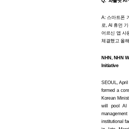
Q: '와플랫 
A: 스마트폰
로, AI 휴
어르신 앱 사용
체결했고 올해
NHN, NHN Wap
Initiative
SEOUL, April
formed a con
Korean Minist
will pool AI
management so
institutional 