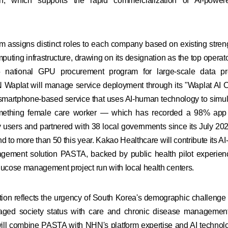
h, which supports the rapid commercialization of AI-power
m assigns distinct roles to each company based on existing stren
puting infrastructure, drawing on its designation as the top opera
 national GPU procurement program for large-scale data p
 Waplat will manage service deployment through its "Waplat AI C
smartphone-based service that uses AI-human technology to simula
mething female care worker — which has recorded a 98% app 
 users and partnered with 38 local governments since its July 202
d to more than 50 this year. Kakao Healthcare will contribute its AI
ement solution PASTA, backed by public health pilot experien
lucose management project run with local health centers.
tion reflects the urgency of South Korea's demographic challenge 
-aged society status with care and chronic disease management
will combine PASTA with NHN's platform expertise and AI technolo