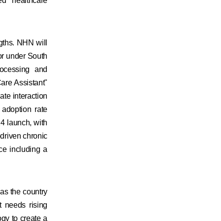
ed healthcare
gths. NHN will
tor under South
rocessing and
are Assistant"
te interaction
adoption rate
4 launch, with
-driven chronic
ce including a
as the country
 needs rising
gy to create a