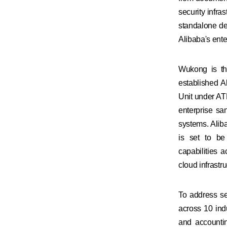
security infra
standalone des
Alibaba's ente
Wukong is the
established 
Unit under ATH
enterprise sa
systems. Alib
is set to be
capabilities 
cloud infrastr
To address s
across 10 ind
and accountin