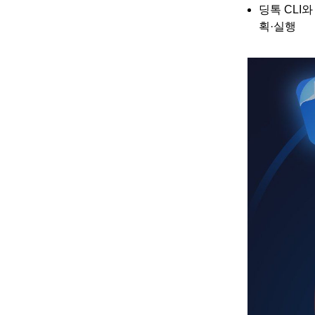
딩톡 CLI
획·실행