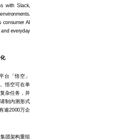
s with Slack,
environments.
s consumer AI
e and everyday
动化
平台「悟空」
景。悟空可在单
等复杂任务，并
请制内测形式
逾2000万企
业务集团架构重组