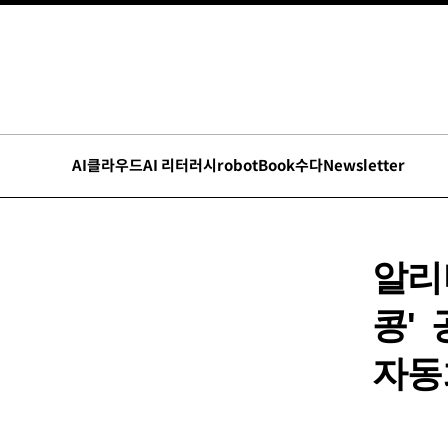
AI
클라우드
AI 리터러시
robot
Book수다
Newsletter
알리
콩'
자동