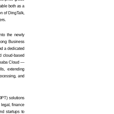
lable both as a
on of DingTalk,
ers.
into the newly
kong Business
and a dedicated
nd cloud-based
libaba Cloud —
ls, extending
rocessing, and
PT) solutions
legal, finance
nd startups to