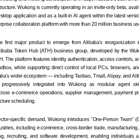
structure. Wukong is currently operating in an invite-only beta, avai
ktop application and as a built-in AI agent within the latest versi
rprise collaboration platform with more than 20 million business us
 first major product to emerge from Alibaba's reorganization 
Alibaba Token Hub (ATH) business group, developed by the Wu
. The platform features identity authentication, access controls, 
ndbox, while supporting direct control of local PCs, browsers, a
aba's wider ecosystem — including Taobao, Tmall, Alipay, and A
 progressively integrated into Wukong as modular agent skil
across e-commerce operations, supplier management, payment p
ucture scheduling.
ector-specific demand, Wukong introduces "One-Person Team" (O
ustries, including e-commerce, cross-border trade, manufacturing, 
g, recruiting, and software development, enabling individuals a