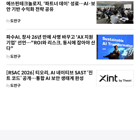
에쓰핀테크놀로지, '파트너 데이' 성료…AI·보
안 기반 수익화 전략 공유
by
도안구
파수AI, 창사 26년 만에 사명 바꾸고 'AX 지원
기업' 선언…"ROI와 리스크, 동시에 잡아야 산
다"
by
도안구
[RSAC 2026] 티오리, AI 네이티브 SAST ‘진
트 코드’ 공개…통합 AI 보안 생태계 완성
by
도안구