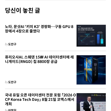
당신이 놓친 글
노타, 문샷AI '키미 K3' 경량화…구동 GPU 8
장에서 4장으로 줄였다
by
도안구
퓨리오사AI, 스웨덴 15㎿ AI 데이터센터에 레
니게이드(RNGD) 칩 8800장 공급
by
도안구
국내 유일 오픈 데이터센터 전문 포럼 「2026 O
CP Korea Tech Day」 8월 21일 코엑스에서
개최
by
이창길