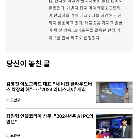
컴, 인터넷 미디어 블로터닷넷 창간 멤버로
활동했다. 개발자 잡지 마이크로소프트웨
어 편집장을 거쳐 테크수다를 창간해 지금
까지 활동하고 있다. 태블릿을 가지고 얼굴
이 꽉 찬 방송, 스마트폰을 활용한 현장 라
이브를 한국 최초로 진행했다.
당신이 놓친 글
김명진 이노그리드 대표,"새 비전 클라우드버
스 확장의 해"···‘2024 리더스데이’ 개최
by
도안구
최원혁 인텔코리아 상무, "2024년은 AI PC의
원년"
by
도안구