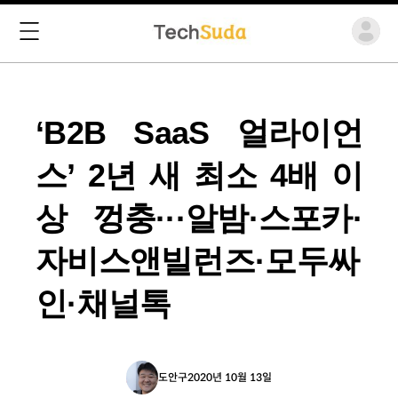
‘B2B SaaS 얼라이언
스’ 2년 새 최소 4배 이
상 껑충···알밤·스포카·
자비스앤빌런즈·모두싸
인·채널톡
도안구
2020년 10월 13일