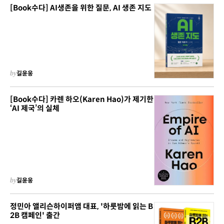
[Book수다] AI생존을 위한 질문, AI 생존 지도
by
길윤웅
[Book수다] 카렌 하오(Karen Hao)가 제기한
‘AI 제국’의 실체
by
길윤웅
정민아 앨리슨하이퍼앰 대표, '하룻밤에 읽는 B
2B 캠페인' 출간