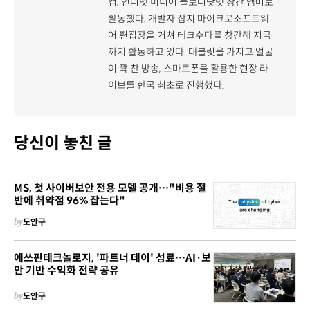
컴, 인터넷 미디어 블로터닷넷 창간 멤버로
활동했다. 개발자 잡지 마이크로소프트웨
어 편집장을 거쳐 테크수다를 창간해 지금
까지 활동하고 있다. 태블릿을 가지고 얼굴
이 꽉 찬 방송, 스마트폰을 활용한 현장 라
이브를 한국 최초로 진행했다.
당신이 놓친 글
MS, 첫 사이버보안 전용 모델 공개…"비용 절
반에 취약점 96% 잡는다"
by
도안구
에쓰핀테크놀로지, '파트너 데이' 성료…AI·보
안 기반 수익화 전략 공유
by
도안구