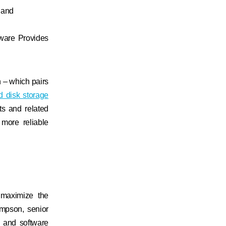
 and
ware Provides
 – which pairs
d disk storage
ts and related
more reliable
 maximize the
impson, senior
e and software