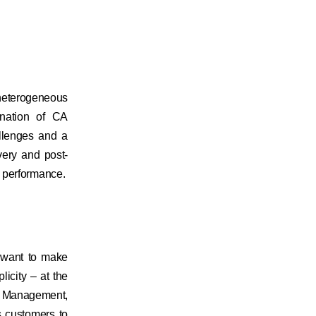
heterogeneous
ination of CA
llenges and a
very and post-
p performance.
y want to make
licity – at the
ta Management,
s customers to