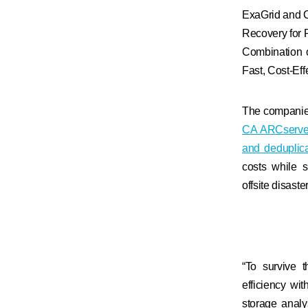
ExaGrid and C
Recovery for 
Combination 
Fast, Cost-Ef
The companies
CA ARCserve
and deduplic
costs while 
offsite disaste
“To survive 
efficiency wi
storage analy