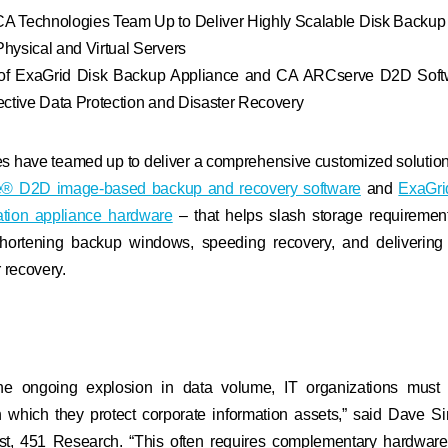
A Technologies Team Up to Deliver Highly Scalable Disk Backup
Physical and Virtual Servers
of ExaGrid Disk Backup Appliance and CA ARCserve D2D Soft
fective Data Protection and Disaster Recovery
 have teamed up to deliver a comprehensive customized solution
® D2D image-based backup and recovery software
and
ExaGri
ation appliance hardware
– that helps slash storage requiremen
shortening backup windows, speeding recovery, and delivering 
r recovery.
the ongoing explosion in data volume, IT organizations must
th which they protect corporate information assets,” said Dave S
st, 451 Research. “This often requires complementary hardwar