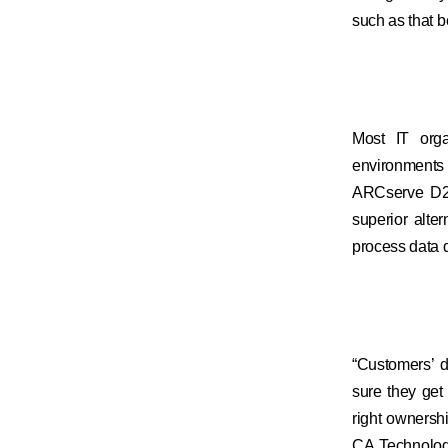
such as that 
Most IT orga
environments
ARCserve D2D
superior alte
process data d
“Customers’ d
sure they get 
right ownersh
CA Technologi