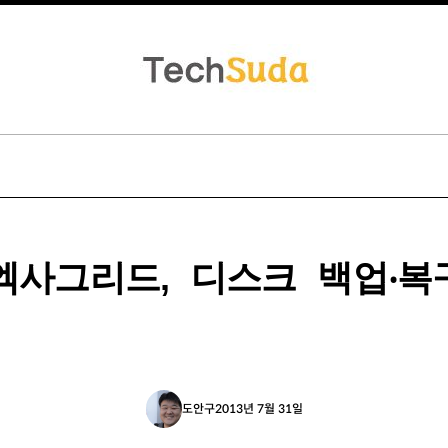
‧엑사그리드, 디스크 백업‧복
도안구
2013년 7월 31일