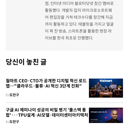
컴, 인터넷 미디어 블로터닷넷 창간 멤버로
활동했다. 개발자 잡지 마이크로소프트웨
어 편집장을 거쳐 테크수다를 창간해 지금
까지 활동하고 있다. 태블릿을 가지고 얼굴
이 꽉 찬 방송, 스마트폰을 활용한 현장 라
이브를 한국 최초로 진행했다.
당신이 놓친 글
월마트 CEO·CTO가 공개한 디지털 혁신 로드
맵…"클라우드·물류·AI 혁신 3단계 진화"
by
도안구
구글 AI 제미나이 성공의 비밀 병기 '풀스택 통
합'···TPU설계·AI모델·데이터센터아키텍처
by
도안구