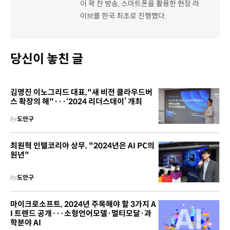
이 꽉 찬 방송, 스마트폰을 활용한 현장 라
이브를 한국 최초로 진행했다.
당신이 놓친 글
김명진 이노그리드 대표,"새 비전 클라우드버
스 확장의 해"···‘2024 리더스데이’ 개최
by
도안구
최원혁 인텔코리아 상무, "2024년은 AI PC의
원년"
by
도안구
마이크로소프트, 2024년 주목해야 할 3가지 A
I 트렌드 공개···소형언어모델·멀티모달·과
학분야 AI