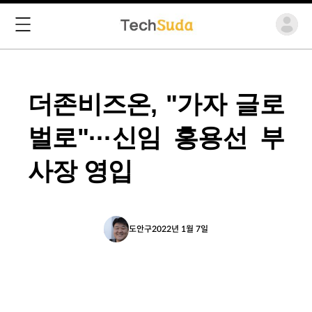
더존비즈온, "가자 글로
벌로"···신임 홍용선 부
사장 영입
도안구
2022년 1월 7일