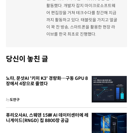
활동했다. 개발자 잡지 마이크로소프트웨
어 편집장을 거쳐 테크수다를 창간해 지금
까지 활동하고 있다. 태블릿을 가지고 얼굴
이 꽉 찬 방송, 스마트폰을 활용한 현장 라
이브를 한국 최초로 진행했다.
당신이 놓친 글
노타, 문샷AI '키미 K3' 경량화…구동 GPU 8
장에서 4장으로 줄였다
by
도안구
퓨리오사AI, 스웨덴 15㎿ AI 데이터센터에 레
니게이드(RNGD) 칩 8800장 공급