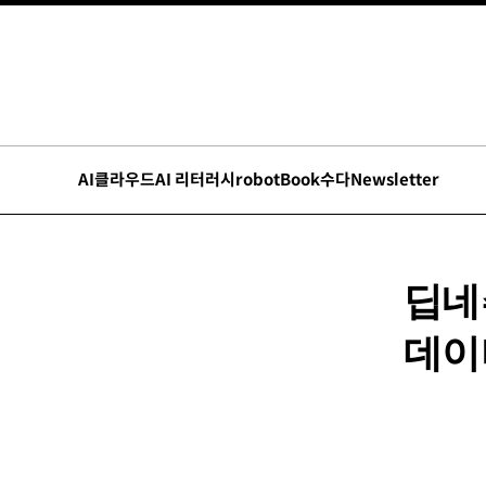
AI
클라우드
AI 리터러시
robot
Book수다
Newsletter
딥네
데이