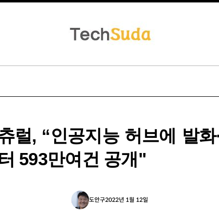
츄럴, “인공지능 허브에 발화
터 593만여건 공개"
도안구
2022년 1월 12일