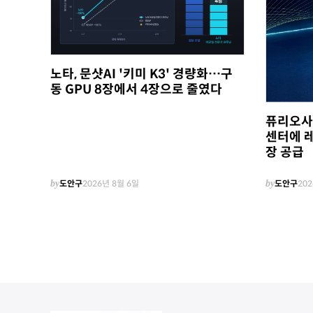
노타, 문샷AI '키미 K3' 경량화…구
동 GPU 8장에서 4장으로 줄였다
퓨리오사A
센터에 레
장 공급
by
도안구
2026년 8월 6일
by
도안구
202