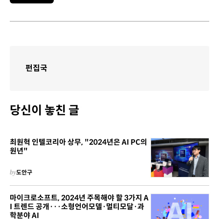
펀집국
당신이 놓친 글
최원혁 인텔코리아 상무, "2024년은 AI PC의
원년"
by
도안구
마이크로소프트, 2024년 주목해야 할 3가지 A
I 트렌드 공개···소형언어모델·멀티모달·과
학분야 AI