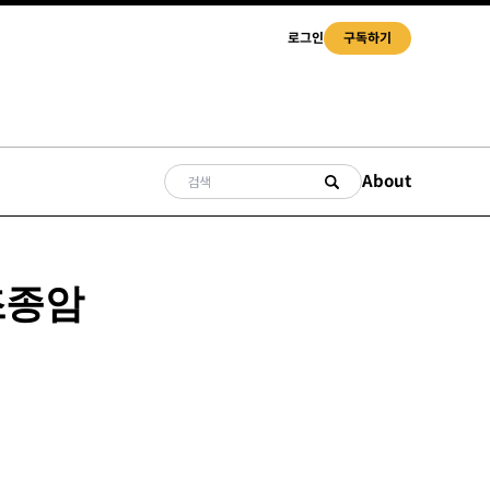
로그인
구독하기
About
조종암