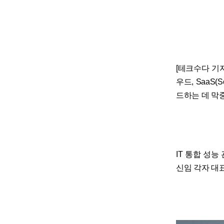
[테크수다 기자 
우드, SaaS(
드하는 데 막
IT 통합 성
신임 각자 대