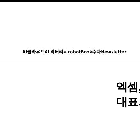
AI
클라우드
AI 리터러시
robot
Book수다
Newsletter
엑셈
대표