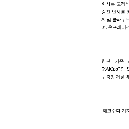
회사는 고평석
승진 인사를 
AI 및 클라
며, 온프레미
한편, 기존
(XAIOps)’
구축형 제품의
[테크수다 기자 도