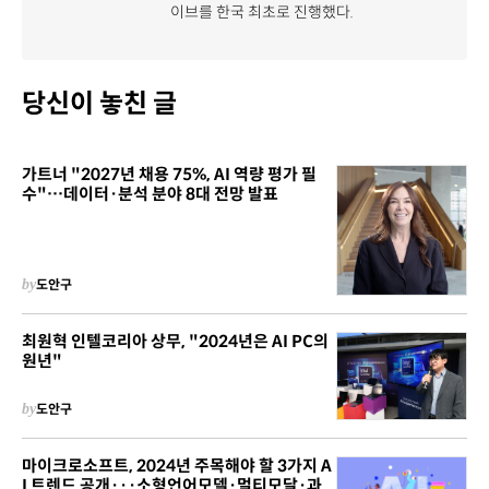
이브를 한국 최초로 진행했다.
당신이 놓친 글
가트너 "2027년 채용 75%, AI 역량 평가 필
수"…데이터·분석 분야 8대 전망 발표
by
도안구
최원혁 인텔코리아 상무, "2024년은 AI PC의
원년"
by
도안구
마이크로소프트, 2024년 주목해야 할 3가지 A
I 트렌드 공개···소형언어모델·멀티모달·과