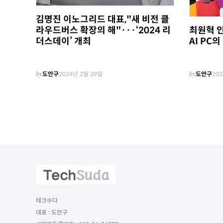
김명진 이노그리드 대표,"새 비전 클
최원혁 인
라우드버스 확장의 해"···‘2024 리
AI PC의
더스데이’ 개최
by
도안구
2024년 2월 29일
by
도안구
202
테크수다
대표 : 도안구