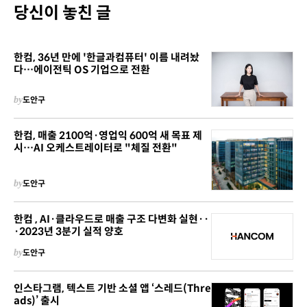
당신이 놓친 글
한컴, 36년 만에 '한글과컴퓨터' 이름 내려놨
다…에이전틱 OS 기업으로 전환
by
도안구
한컴, 매출 2100억·영업익 600억 새 목표 제
시…AI 오케스트레이터로 "체질 전환"
by
도안구
한컴 , AI·클라우드로 매출 구조 다변화 실현··
·2023년 3분기 실적 양호
by
도안구
인스타그램, 텍스트 기반 소셜 앱 ‘스레드(Thre
ads)’ 출시