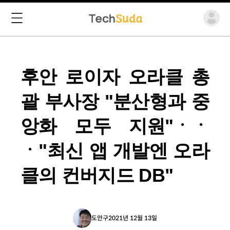
후안 로이자 오라클 총
괄 부사장 "분산형과 중
앙화 모두 지원"ㆍㆍ
ㆍ"최신 앱 개발엔 오라
클의 컨버지드 DB"
도안구
2021년 12월 13일