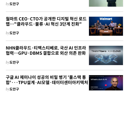
by
도안구
월마트 CEO·CTO가 공개한 디지털 혁신 로드
맵…"클라우드·물류·AI 혁신 3단계 진화"
by
도안구
NHN클라우드·티맥스티베로, 국산 AI 인프라
협력…GPU·DBMS 결합으로 외산 의존 완화
by
도안구
구글 AI 제미나이 성공의 비밀 병기 '풀스택 통
합'···TPU설계·AI모델·데이터센터아키텍처
by
도안구