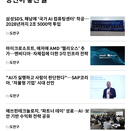
당신이 놓친 글
삼성SDS, 해남에 '국가 AI 컴퓨팅센터' 착공…
2028년까지 2조 5000억 투입
by
도안구
마이크로소프트, 애저에 AMD '헬리오스' 추
가…엔비디아·자체칩에 더한 3각 인프라 전략
by
도안구
"AI가 실행하고 사람이 판단한다"…SAP코리
아, '자율형 기업' 시대 선언
by
도안구
에쓰핀테크놀로지, '파트너 데이' 성료…AI·보
안 기반 수익화 전략 공유
by
도안구