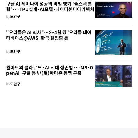
구글 AI 제미나이 성공의 비밀 병기 '풀스택 통
합'···TPU설계·AI모델·데이터센터아키텍처
by
도안구
"오라클은 AI 회사"…3~4월 경 '오라클 데이
터베이스@AWS' 한국 런칭할 듯
by
도안구
월마트의 클라우드 ·AI 시대 생존법···MS·O
penAI·구글 등 반(反)아마존 동맹 구축
by
도안구