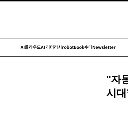
AI
클라우드
AI 리터러시
robot
Book수다
Newsletter
"자
시대