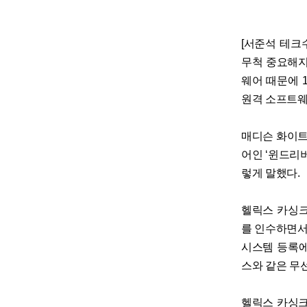
[서준석 테크수
무척 중요해지
웨어 때문에 
원격 소프트웨
매디슨 화이트
어인 ‘윈드리버 
렇게 말했다.
헬릭스 카싱크는
를 인수하면서
시스템 등록에
스와 같은 무
헬릭스 카싱크