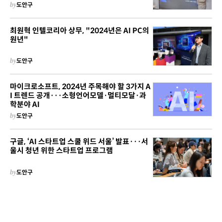
by
도안구
최원혁 인텔코리아 상무, "2024년은 AI PC의
원년"
by
도안구
마이크로소프트, 2024년 주목해야 할 3가지 A
I 트렌드 공개···소형언어모델·멀티모달·과
학분야 AI
by
도안구
구글, ‘AI 스타트업 스쿨 위드 서울’ 발표···서
울시 청년 위한 스타트업 프로그램
by
도안구