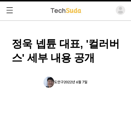
정욱 넵튠 대표, '컬러버
스' 세부 내용 공개
도안구
2022년 6월 7일