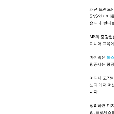
패션 브랜드인
SNS인 야머
습니다. 반대로
MS의 증강현
지니어 교육에
마지막은
롤스
항공사는 항공
어디서 고장이
션과 애저 머
니다.
정리하면 디
람, 프로세스