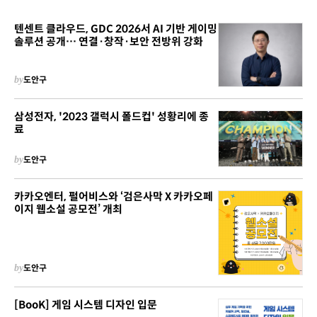
텐센트 클라우드, GDC 2026서 AI 기반 게이밍
솔루션 공개… 연결·창작·보안 전방위 강화
by
도안구
삼성전자, '2023 갤럭시 폴드컵' 성황리에 종
료
by
도안구
카카오엔터, 펄어비스와 ‘검은사막 X 카카오페
이지 웹소설 공모전’ 개최
by
도안구
[BooK] 게임 시스템 디자인 입문