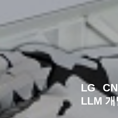
LG C
LLM 