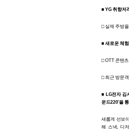
■ YG 취향저
□ 실제 주방
■ 새로운 체
□ OTT 콘텐
□ 최근 방문객
■ LG전자 
운드220’을
새롭게 선보이
해 스낵, 디