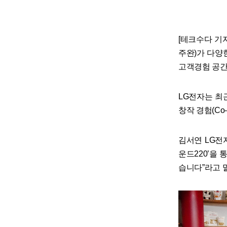
[테크수다 기자 
주완)가 다양
고객경험 공간
LG전자는 최
창작 경험(Co-
김서연 LG전
운드220’을
습니다”라고 