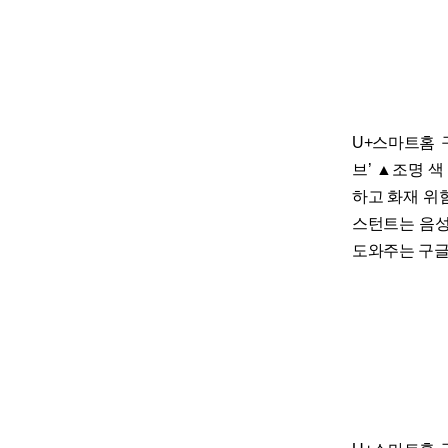
U+스마트홈 
브’ ▲조명 
하고 화재 위
스턴트는 음성
도와주는 구글