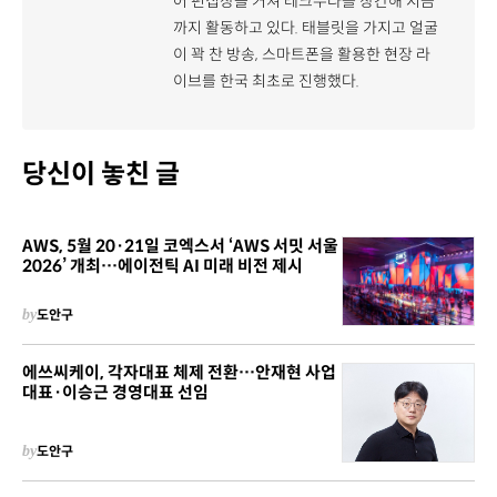
어 편집장을 거쳐 테크수다를 창간해 지금
까지 활동하고 있다. 태블릿을 가지고 얼굴
이 꽉 찬 방송, 스마트폰을 활용한 현장 라
이브를 한국 최초로 진행했다.
당신이 놓친 글
AWS, 5월 20·21일 코엑스서 ‘AWS 서밋 서울
2026’ 개최…에이전틱 AI 미래 비전 제시
by
도안구
에쓰씨케이, 각자대표 체제 전환…안재현 사업
대표·이승근 경영대표 선임
by
도안구