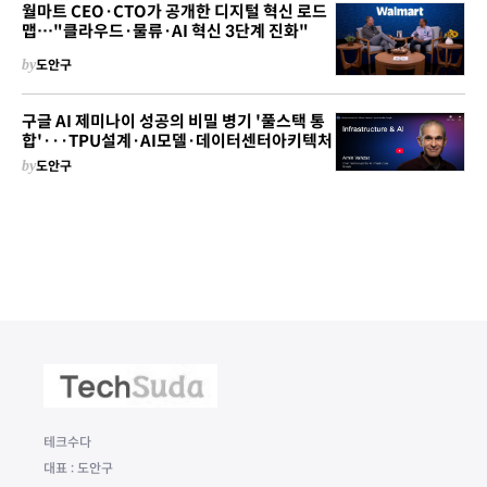
월마트 CEO·CTO가 공개한 디지털 혁신 로드
맵…"클라우드·물류·AI 혁신 3단계 진화"
by
도안구
구글 AI 제미나이 성공의 비밀 병기 '풀스택 통
합'···TPU설계·AI모델·데이터센터아키텍처
by
도안구
테크수다
대표 : 도안구