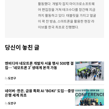
활동했다. 개발자 잡지 마이크로소프트웨
어 편집장을 거쳐 테크수다를 창간해 지금
까지 활동하고 있다. 태블릿을 가지고 얼굴
이 꽉 찬 방송, 스마트폰을 활용한 현장 라
이브를 한국 최초로 진행했다.
당신이 놓친 글
엔비디아 네모트론 개발자 서울 행사 500명 결
집… ‘네모트론 3’ 생태계 본격 가동
by
도안구
네이버·한은, 금융 특화 AI 'BOKI' 도입…중앙
은행 세계 최초
by
도안구