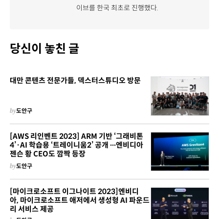
이브를 한국 최초로 진행했다.
당신이 놓친 글
대만 콘텐츠 전문가들, 덱스터스튜디오 방문
by
도안구
[AWS 리인벤트 2023] ARM 기반 ‘그래비톤
4’·AI 학습용 ‘트레이니움2’ 공개 ∙∙∙엔비디아
젠슨 황 CEO도 깜짝 등장
by
도안구
[마이크로소프트 이그나이트 2023]엔비디
아, 마이크로소프트 애저에서 생성형 AI 파운드
리 서비스 제공