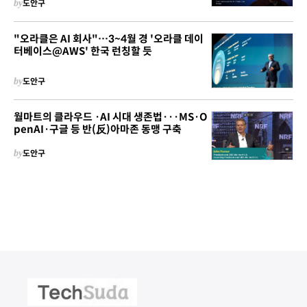
by
도안구
"오라클은 AI 회사"…3~4월 경 '오라클 데이
터베이스@AWS' 한국 런칭할 듯
by
도안구
월마트의 클라우드 ·AI 시대 생존법···MS·O
penAI·구글 등 반(反)아마존 동맹 구축
by
도안구