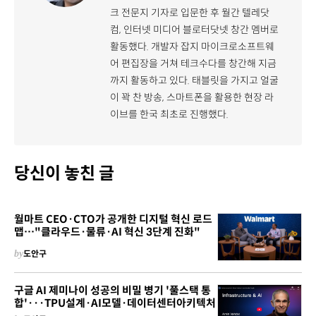
크 전문지 기자로 입문한 후 월간 텔레닷
컴, 인터넷 미디어 블로터닷넷 창간 멤버로
활동했다. 개발자 잡지 마이크로소프트웨
어 편집장을 거쳐 테크수다를 창간해 지금
까지 활동하고 있다. 태블릿을 가지고 얼굴
이 꽉 찬 방송, 스마트폰을 활용한 현장 라
이브를 한국 최초로 진행했다.
당신이 놓친 글
월마트 CEO·CTO가 공개한 디지털 혁신 로드
맵…"클라우드·물류·AI 혁신 3단계 진화"
by
도안구
구글 AI 제미나이 성공의 비밀 병기 '풀스택 통
합'···TPU설계·AI모델·데이터센터아키텍처