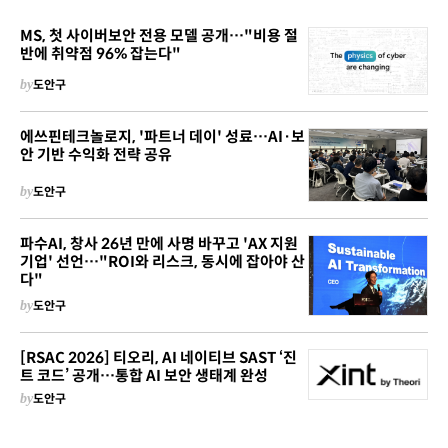
MS, 첫 사이버보안 전용 모델 공개…"비용 절
반에 취약점 96% 잡는다"
by
도안구
에쓰핀테크놀로지, '파트너 데이' 성료…AI·보
안 기반 수익화 전략 공유
by
도안구
파수AI, 창사 26년 만에 사명 바꾸고 'AX 지원
기업' 선언…"ROI와 리스크, 동시에 잡아야 산
다"
by
도안구
[RSAC 2026] 티오리, AI 네이티브 SAST ‘진
트 코드’ 공개…통합 AI 보안 생태계 완성
by
도안구