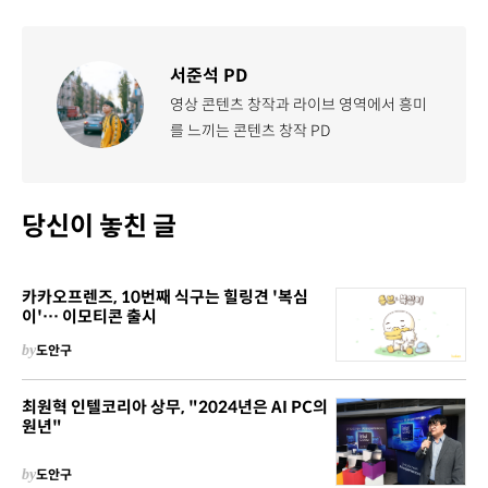
서준석 PD
영상 콘텐츠 창작과 라이브 영역에서 흥미
를 느끼는 콘텐츠 창작 PD
당신이 놓친 글
카카오프렌즈, 10번째 식구는 힐링견 '복심
이'… 이모티콘 출시
by
도안구
최원혁 인텔코리아 상무, "2024년은 AI PC의
원년"
by
도안구