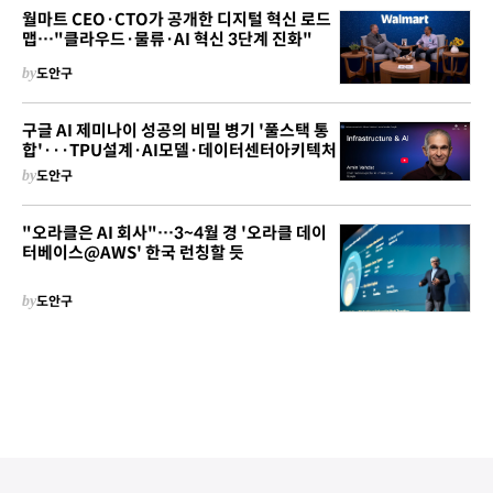
월마트 CEO·CTO가 공개한 디지털 혁신 로드
맵…"클라우드·물류·AI 혁신 3단계 진화"
by
도안구
구글 AI 제미나이 성공의 비밀 병기 '풀스택 통
합'···TPU설계·AI모델·데이터센터아키텍처
by
도안구
"오라클은 AI 회사"…3~4월 경 '오라클 데이
터베이스@AWS' 한국 런칭할 듯
by
도안구