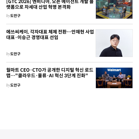
[GTC 2026] 엔비디아, 오픈 에이전트 개발 플
랫폼으로 차세대 산업 혁명 본격화
by
도안구
에쓰씨케이, 각자대표 체제 전환…안재현 사업
대표·이승근 경영대표 선임
by
도안구
월마트 CEO·CTO가 공개한 디지털 혁신 로드
맵…"클라우드·물류·AI 혁신 3단계 진화"
by
도안구