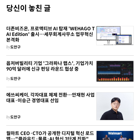
당신이 놓친 글
더존비즈온, 프로액티브 AI 탑재 'WEHAGO T
AI Edition' 출시…세무회계사무소 업무혁신
본격화
by
도안구
옵저버빌리티 기업 '그라파나 랩스', 기업가치
90억 달러에 신규 펀딩 라운드 협상 중
by
도안구
에쓰씨케이, 각자대표 체제 전환…안재현 사업
대표·이승근 경영대표 선임
by
도안구
월마트 CEO·CTO가 공개한 디지털 혁신 로드
맵…"클라우드·물류·AI 혁신 3단계 진화"