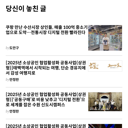
당신이 놓친 글
쿠팡 만난 수산시장 상인들, 매출 100억 중소기
업으로 도약…전통시장 디지털 전환 빨라진다
by
도안구
[2025년 소상공인 협업활성화 공동사업(상권
형)]태백역에서 시작되는 여행, 단순 경유지에
서 감성 여행지로
by
안정란
[2025년 소상공인 협업활성화 공동사업(상권
형)]‘공동구매’로 비용 낮추고 ‘디지털 전환’으
로 세계를 잡은 수원 신도시캠퍼스
by
안정란
[2025년 소상공인 협업활성화 공동사업(상권