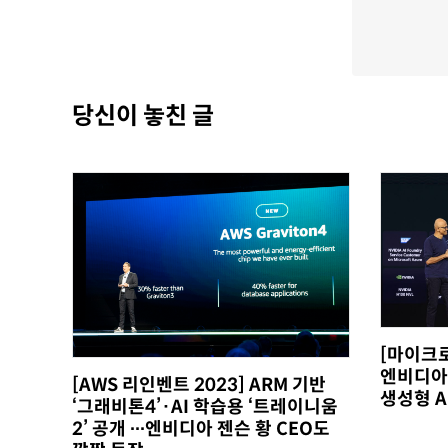
당신이 놓친 글
[마이크로
엔비디아
[AWS 리인벤트 2023] ARM 기반
생성형 A
‘그래비톤4’·AI 학습용 ‘트레이니움
2’ 공개 ∙∙∙엔비디아 젠슨 황 CEO도