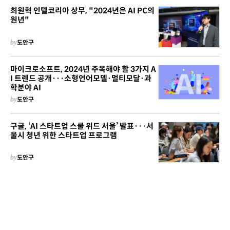
최원혁 인텔코리아 상무, "2024년은 AI PC의
원년"
by
도안구
마이크로소프트, 2024년 주목해야 할 3가지 A
I 트렌드 공개···소형언어모델·멀티모달·과
학분야 AI
by
도안구
구글, ‘AI 스타트업 스쿨 위드 서울’ 발표···서
울시 청년 위한 스타트업 프로그램
by
도안구