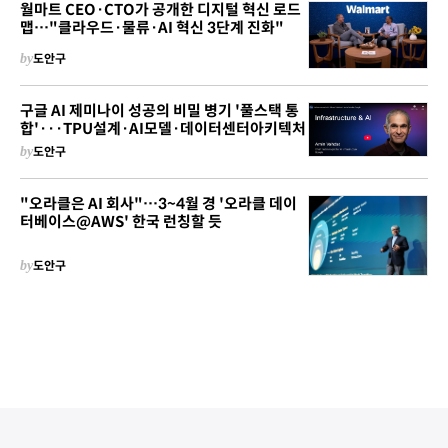
월마트 CEO·CTO가 공개한 디지털 혁신 로드
맵…"클라우드·물류·AI 혁신 3단계 진화"
by
도안구
구글 AI 제미나이 성공의 비밀 병기 '풀스택 통
합'···TPU설계·AI모델·데이터센터아키텍처
by
도안구
"오라클은 AI 회사"…3~4월 경 '오라클 데이
터베이스@AWS' 한국 런칭할 듯
by
도안구