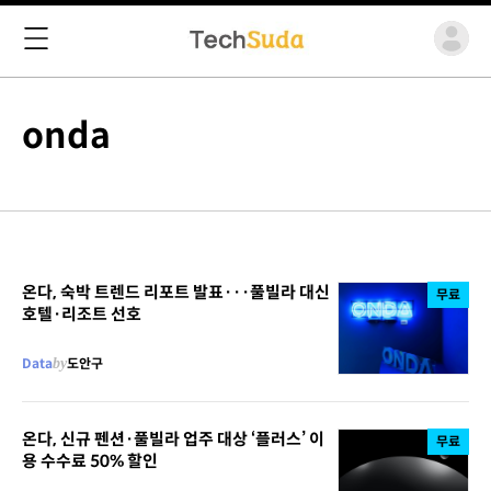
onda
온다, 숙박 트렌드 리포트 발표···풀빌라 대신
무료
호텔·리조트 선호
Data
by
도안구
온다, 신규 펜션·풀빌라 업주 대상 ‘플러스’ 이
무료
용 수수료 50% 할인