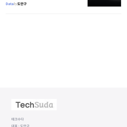
Data
by
도안구
테크수다
대표 : 도안구