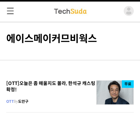
에이스메이커므비웍스
[OTT]오늘은 좀 매울지도 몰라, 한석규 캐스팅
무료
확정!
OTT
by
도안구