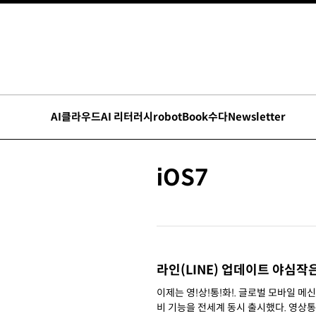
AI
클라우드
AI 리터러시
robot
Book수다
Newsletter
iOS7
라인(LINE) 업데이트 야심작
이제는 영!상!통!화!. 글로벌 모바일 메신저 ‘라인(LINE)’이 영상통화 기능과 짧은 동영상 클립을 촬영해 공유할 수 있는 스냅무
비 기능을 전세계 동시 출시했다. 영상통