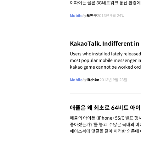
이파이는 물론 3G네트워크 통신 환경에
Mobile
by
도안구
2013년 9월 24일
KakaoTalk, Indifferent in
Users who installed lately released Apple
most popular mobile messenger in Korea According to some users of kakaotalk, functions of 
kakao game cannot be worked ordinarily in mobile ph
o which is
Mobile
by
litchko
2013년 9월 23일
애플은 왜 최초로 64비트 아
애플의 아이폰 (iPhone) 5S/C 발표
좋아졌는가?'를 놓고 수많은 국내외 미디어들과 블로거들이
페이스북에 댓글을 달아 이러한 의문에 