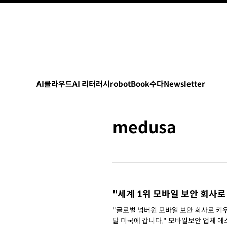
AI
클라우드
AI 리터러시
robot
Book수다
Newsletter
medusa
"세계 1위 모바일 보안 회사로
"글로벌 넘버원 모바일 보안 회사로 키우
달 미국에 갑니다." 모바일보안 업체 에스이웍스(www.seworks.co.kr )가 소프트뱅크벤처스로부터 15억원을 투자받았다. 관