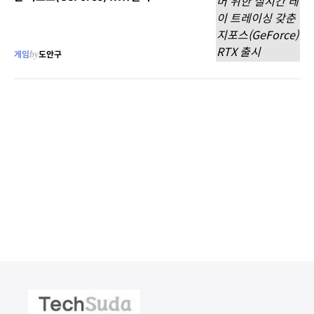
게임
by
도안구