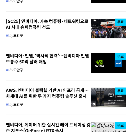
AI
by
도안구
[SC25] 엔비디아, 가속 컴퓨팅·네트워킹으로
무료
AI 시대 슈퍼컴퓨팅 선도
AI
by
도안구
엔비디아·인텔, ‘역사적 협력’…엔비디아 인텔
무료
보통주 50억 달러 매입
AI
by
도안구
AWS, 엔비디아 블랙웰 기반 AI 인프라 공개…
무료
차세대 AI를 위한 두 가지 컴퓨팅 솔루션 출시
AI
by
도안구
엔비디아, 게이머 위한 실시간 레이 트레이싱 갖
무료
춘 지포스(GeForce) RTX 출시